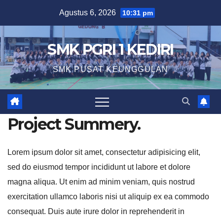
Skip
Agustus 6, 2026
10:31 pm
to
content
SMK PGRI 1 KEDIRI
SMK PUSAT KEUNGGULAN
Project Summery
.
Lorem ipsum dolor sit amet, consectetur adipisicing elit,
sed do eiusmod tempor incididunt ut labore et dolore
magna aliqua. Ut enim ad minim veniam, quis nostrud
exercitation ullamco laboris nisi ut aliquip ex ea commodo
consequat. Duis aute irure dolor in reprehenderit in