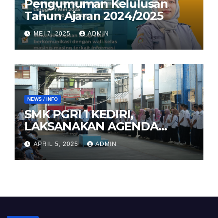
Pengumuman Kelulusan
Tahun Ajaran 2024/2025
MEI 7, 2025
ADMIN
NEWS / INFO
SMK PGRI 1 KEDIRI,
LAKSANAKAN AGENDA
HALAL BIHALAL
APRIL 5, 2025
ADMIN