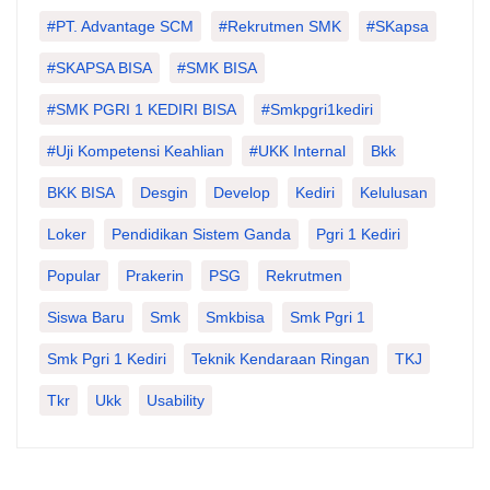
#PT. Advantage SCM
#Rekrutmen SMK
#SKapsa
#SKAPSA BISA
#SMK BISA
#SMK PGRI 1 KEDIRI BISA
#smkpgri1kediri
#Uji Kompetensi Keahlian
#UKK Internal
Bkk
BKK BISA
Desgin
Develop
Kediri
Kelulusan
Loker
Pendidikan Sistem Ganda
Pgri 1 Kediri
Popular
Prakerin
PSG
Rekrutmen
Siswa Baru
Smk
Smkbisa
Smk Pgri 1
Smk Pgri 1 Kediri
Teknik Kendaraan Ringan
TKJ
Tkr
Ukk
Usability