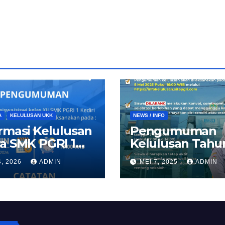
A
KELULUSAN UKK
NEWS / INFO
rmasi Kelulusan
Pengumuman
a SMK PGRI 1
Kelulusan Tahu
ri 2026
Ajaran 2024/20
4, 2026
ADMIN
MEI 7, 2025
ADMIN