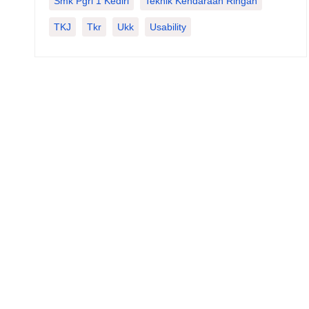
Smk Pgri 1 Kediri
Teknik Kendaraan Ringan
TKJ
Tkr
Ukk
Usability