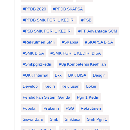
#PPDB 2020
#PPDB SKAPSA
#PPDB SMK PGRI 1 KEDIRI
#PSB
#PSB SMK PGRI 1 KEDIRI
#PT. Advantage SCM
#Rekrutmen SMK
#SKapsa
#SKAPSA BISA
#SMK BISA
#SMK PGRI 1 KEDIRI BISA
#smkpgri1kediri
#Uji Kompetensi Keahlian
#UKK Internal
Bkk
BKK BISA
Desgin
Develop
Kediri
Kelulusan
Loker
Pendidikan Sistem Ganda
Pgri 1 Kediri
Popular
Prakerin
PSG
Rekrutmen
Siswa Baru
Smk
Smkbisa
Smk Pgri 1