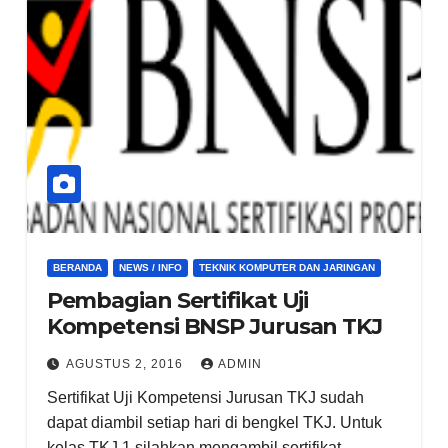
BERANDA
NEWS / INFO
TEKNIK KOMPUTER DAN JARINGAN
Pembagian Sertifikat Uji
Kompetensi BNSP Jurusan TKJ
AGUSTUS 2, 2016
ADMIN
Sertifikat Uji Kompetensi Jurusan TKJ sudah
dapat diambil setiap hari di bengkel TKJ. Untuk
kelas TKJ 1 silahkan mengambil sertifikat…