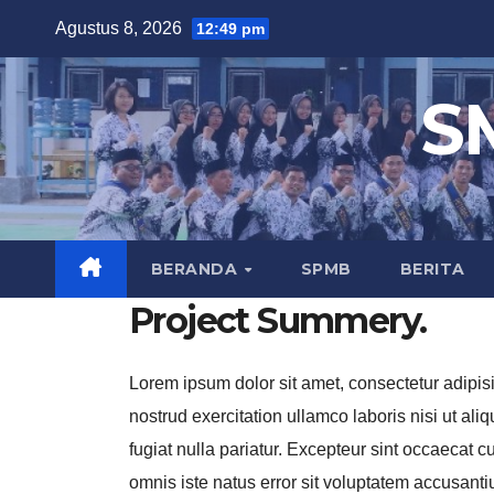
Skip
Agustus 8, 2026
12:49 pm
to
content
S
BERANDA
SPMB
BERITA
Project Summery
.
Lorem ipsum dolor sit amet, consectetur adipis
nostrud exercitation ullamco laboris nisi ut al
fugiat nulla pariatur. Excepteur sint occaecat c
omnis iste natus error sit voluptatem accusant