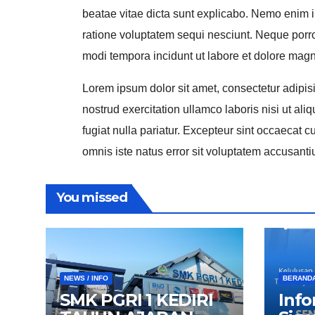
beatae vitae dicta sunt explicabo. Nemo enim i
ratione voluptatem sequi nesciunt. Neque porro
modi tempora incidunt ut labore et dolore ma
Lorem ipsum dolor sit amet, consectetur adipis
nostrud exercitation ullamco laboris nisi ut al
fugiat nulla pariatur. Excepteur sint occaecat c
omnis iste natus error sit voluptatem accusan
You missed
NEWS / INFO
BERAND
SMK PGRI 1 KEDIRI
Info