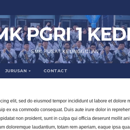
MK PGRI 1 KEDI
SMK PUSAT KEUNGGULAN
JURUSAN
CONTACT
icing elit, sed do eiusmod tempor incididunt ut labore et dolor
iquip ex ea commodo consequat. Duis aute irure dolor in reprehend
upidatat non proident, sunt in culpa qui officia deserunt mollit a
ium doloremque laudantium, totam rem aperiam, eaque ipsa quae ab