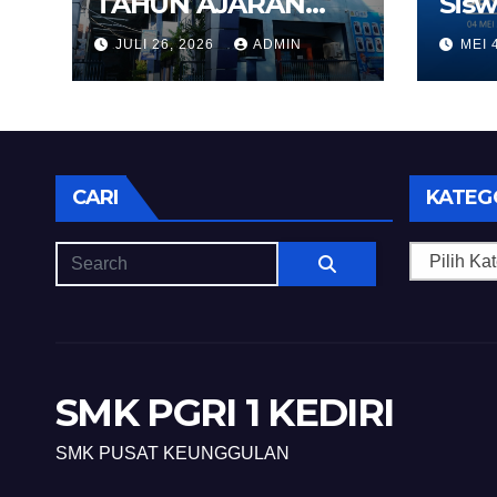
TAHUN AJARAN
Sisw
2026/2027
Kedi
JULI 26, 2026
ADMIN
MEI 
CARI
KATEG
Kategori
SMK PGRI 1 KEDIRI
SMK PUSAT KEUNGGULAN