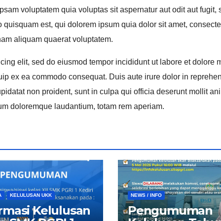
psam voluptatem quia voluptas sit aspernatur aut odit aut fugit
 quisquam est, qui dolorem ipsum quia dolor sit amet, consecte
gnam aliquam quaerat voluptatem.
icing elit, sed do eiusmod tempor incididunt ut labore et dolor
iquip ex ea commodo consequat. Duis aute irure dolor in reprehend
upidatat non proident, sunt in culpa qui officia deserunt mollit a
tium doloremque laudantium, totam rem aperiam.
A
KELULUSAN UKK
NEWS / INFO
rmasi Kelulusan
Pengumuman