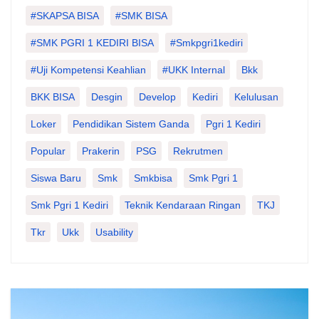
#SKAPSA BISA
#SMK BISA
#SMK PGRI 1 KEDIRI BISA
#smkpgri1kediri
#Uji Kompetensi Keahlian
#UKK Internal
Bkk
BKK BISA
Desgin
Develop
Kediri
Kelulusan
Loker
Pendidikan Sistem Ganda
Pgri 1 Kediri
Popular
Prakerin
PSG
Rekrutmen
Siswa Baru
Smk
Smkbisa
Smk Pgri 1
Smk Pgri 1 Kediri
Teknik Kendaraan Ringan
TKJ
Tkr
Ukk
Usability