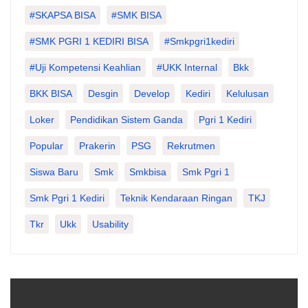
#SKAPSA BISA
#SMK BISA
#SMK PGRI 1 KEDIRI BISA
#smkpgri1kediri
#Uji Kompetensi Keahlian
#UKK Internal
Bkk
BKK BISA
Desgin
Develop
Kediri
Kelulusan
Loker
Pendidikan Sistem Ganda
Pgri 1 Kediri
Popular
Prakerin
PSG
Rekrutmen
Siswa Baru
Smk
Smkbisa
Smk Pgri 1
Smk Pgri 1 Kediri
Teknik Kendaraan Ringan
TKJ
Tkr
Ukk
Usability