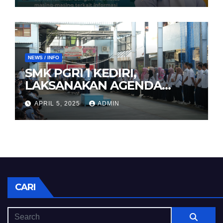
NEWS / INFO
SMK PGRI 1 KEDIRI,
LAKSANAKAN AGENDA
HALAL BIHALAL
APRIL 5, 2025
ADMIN
CARI