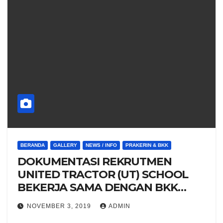
BERANDA
GALLERY
NEWS / INFO
PRAKERIN & BKK
DOKUMENTASI REKRUTMEN
UNITED TRACTOR (UT) SCHOOL
BEKERJA SAMA DENGAN BKK
SMKN 1 Kediri
NOVEMBER 3, 2019
ADMIN