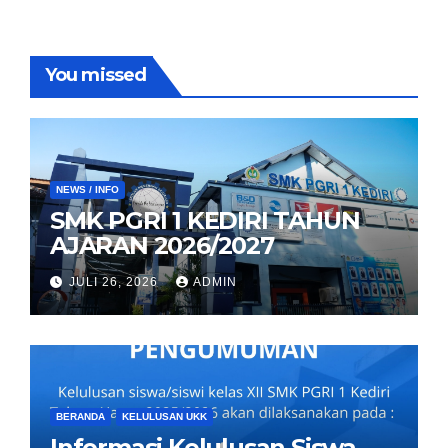
You missed
NEWS / INFO
SMK PGRI 1 KEDIRI TAHUN
AJARAN 2026/2027
JULI 26, 2026
ADMIN
BERANDA
KELULUSAN UKK
Informasi Kelulusan Siswa