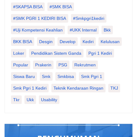
#SKAPSA BISA
#SMK BISA
#SMK PGRI 1 KEDIRI BISA
#smkpgri1kediri
#Uji Kompetensi Keahlian
#UKK Internal
Bkk
BKK BISA
Desgin
Develop
Kediri
Kelulusan
Loker
Pendidikan Sistem Ganda
Pgri 1 Kediri
Popular
Prakerin
PSG
Rekrutmen
Siswa Baru
Smk
Smkbisa
Smk Pgri 1
Smk Pgri 1 Kediri
Teknik Kendaraan Ringan
TKJ
Tkr
Ukk
Usability