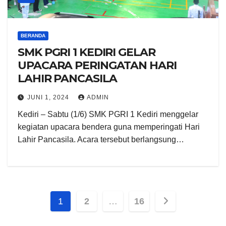
BERANDA
SMK PGRI 1 KEDIRI GELAR
UPACARA PERINGATAN HARI
LAHIR PANCASILA
JUNI 1, 2024
ADMIN
Kediri – Sabtu (1/6) SMK PGRI 1 Kediri menggelar
kegiatan upacara bendera guna memperingati Hari
Lahir Pancasila. Acara tersebut berlangsung…
Paginasi
1
2
…
16
pos