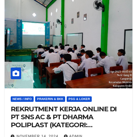
NEWS / INFO
PRAKERIN & BKK
PSG & LOKER
REKRUTMENT KERJA ONLINE DI
PT SNS AC & PT DHARMA
POLIPLAST (KATEGORI:
REKRUTMENT KERJA)
NOVEMBER 14, 2024
ADMIN