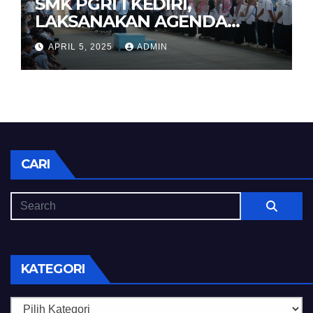
SMK PGRI 1 KEDIRI,
LAKSANAKAN AGENDA
HALAL BIHALAL
APRIL 5, 2025
ADMIN
CARI
KATEGORI
Kategori