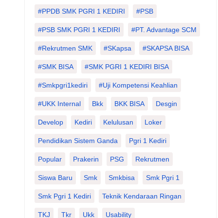
#PPDB SMK PGRI 1 KEDIRI
#PSB
#PSB SMK PGRI 1 KEDIRI
#PT. Advantage SCM
#Rekrutmen SMK
#SKapsa
#SKAPSA BISA
#SMK BISA
#SMK PGRI 1 KEDIRI BISA
#smkpgri1kediri
#Uji Kompetensi Keahlian
#UKK Internal
Bkk
BKK BISA
Desgin
Develop
Kediri
Kelulusan
Loker
Pendidikan Sistem Ganda
Pgri 1 Kediri
Popular
Prakerin
PSG
Rekrutmen
Siswa Baru
Smk
Smkbisa
Smk Pgri 1
Smk Pgri 1 Kediri
Teknik Kendaraan Ringan
TKJ
Tkr
Ukk
Usability