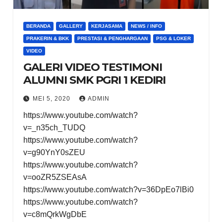
BERANDA
GALLERY
KERJASAMA
NEWS / INFO
PRAKERIN & BKK
PRESTASI & PENGHARGAAN
PSG & LOKER
VIDEO
GALERI VIDEO TESTIMONI
ALUMNI SMK PGRI 1 KEDIRI
MEI 5, 2020
ADMIN
https://www.youtube.com/watch?
v=_n35ch_TUDQ
https://www.youtube.com/watch?
v=g90YnY0sZEU
https://www.youtube.com/watch?
v=ooZR5ZSEAsA
https://www.youtube.com/watch?v=36DpEo7lBi0
https://www.youtube.com/watch?
v=c8mQrkWgDbE