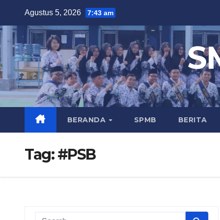
Skip
Agustus 5, 2026
7:43 am
to
content
S
BERANDA
SPMB
BERITA
Tag:
#PSB