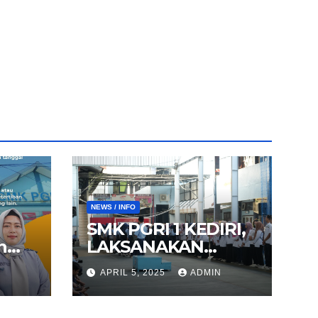
NEWS / INFO
SMK PGRI 1 KEDIRI,
n
LAKSANAKAN
25
AGENDA HALAL
APRIL 5, 2025
ADMIN
BIHALAL