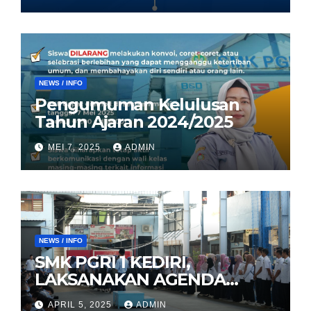
NEWS / INFO
Pengumuman Kelulusan
Tahun Ajaran 2024/2025
MEI 7, 2025
ADMIN
NEWS / INFO
SMK PGRI 1 KEDIRI,
LAKSANAKAN AGENDA
HALAL BIHALAL
APRIL 5, 2025
ADMIN