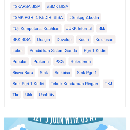
#SKAPSA BISA
#SMK BISA
#SMK PGRI 1 KEDIRI BISA
#smkpgri1kediri
#Uji Kompetensi Keahlian
#UKK Internal
Bkk
BKK BISA
Desgin
Develop
Kediri
Kelulusan
Loker
Pendidikan Sistem Ganda
Pgri 1 Kediri
Popular
Prakerin
PSG
Rekrutmen
Siswa Baru
Smk
Smkbisa
Smk Pgri 1
Smk Pgri 1 Kediri
Teknik Kendaraan Ringan
TKJ
Tkr
Ukk
Usability