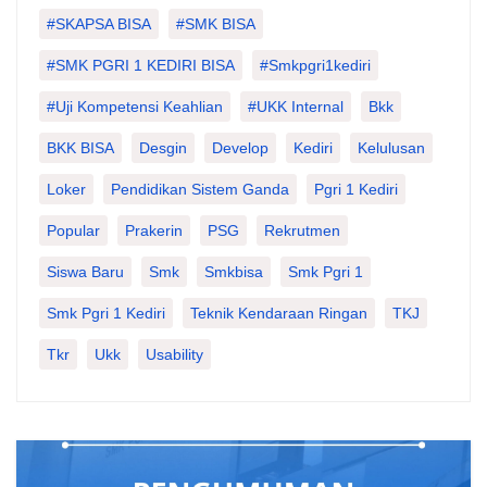
#SKAPSA BISA
#SMK BISA
#SMK PGRI 1 KEDIRI BISA
#smkpgri1kediri
#Uji Kompetensi Keahlian
#UKK Internal
Bkk
BKK BISA
Desgin
Develop
Kediri
Kelulusan
Loker
Pendidikan Sistem Ganda
Pgri 1 Kediri
Popular
Prakerin
PSG
Rekrutmen
Siswa Baru
Smk
Smkbisa
Smk Pgri 1
Smk Pgri 1 Kediri
Teknik Kendaraan Ringan
TKJ
Tkr
Ukk
Usability