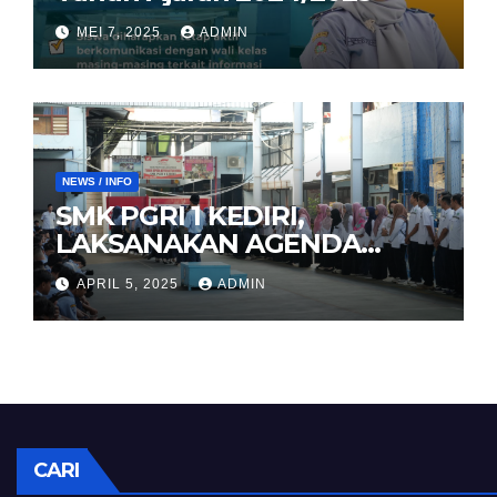
MEI 7, 2025
ADMIN
NEWS / INFO
SMK PGRI 1 KEDIRI,
LAKSANAKAN AGENDA
HALAL BIHALAL
APRIL 5, 2025
ADMIN
CARI