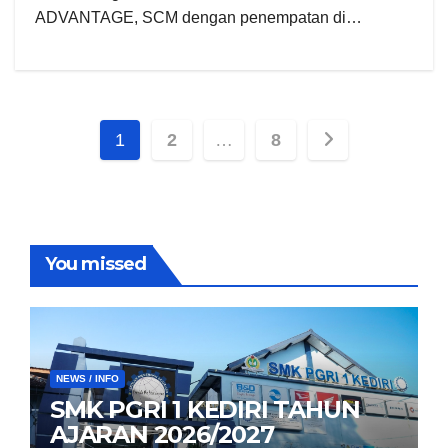
ADVANTAGE, SCM dengan penempatan di…
Paginasi
1
2
…
8
pos
You missed
NEWS / INFO
SMK PGRI 1 KEDIRI TAHUN
AJARAN 2026/2027