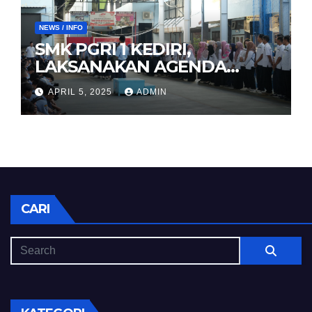
NEWS / INFO
SMK PGRI 1 KEDIRI,
LAKSANAKAN AGENDA
HALAL BIHALAL
APRIL 5, 2025
ADMIN
CARI