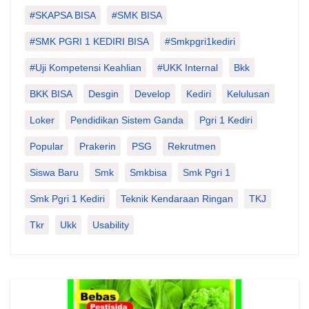
#SKAPSA BISA
#SMK BISA
#SMK PGRI 1 KEDIRI BISA
#smkpgri1kediri
#Uji Kompetensi Keahlian
#UKK Internal
Bkk
BKK BISA
Desgin
Develop
Kediri
Kelulusan
Loker
Pendidikan Sistem Ganda
Pgri 1 Kediri
Popular
Prakerin
PSG
Rekrutmen
Siswa Baru
Smk
Smkbisa
Smk Pgri 1
Smk Pgri 1 Kediri
Teknik Kendaraan Ringan
TKJ
Tkr
Ukk
Usability