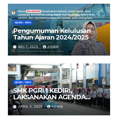
NEWS / INFO
Pengumuman Kelulusan
Tahun Ajaran 2024/2025
MEI 7, 2025
ADMIN
NEWS / INFO
SMK PGRI 1 KEDIRI,
LAKSANAKAN AGENDA
HALAL BIHALAL
APRIL 5, 2025
ADMIN