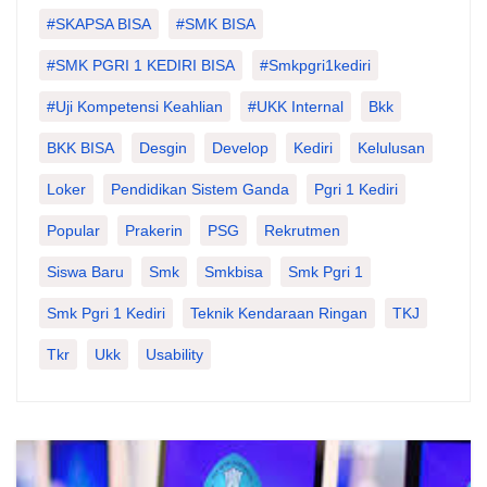
#SKAPSA BISA
#SMK BISA
#SMK PGRI 1 KEDIRI BISA
#smkpgri1kediri
#Uji Kompetensi Keahlian
#UKK Internal
Bkk
BKK BISA
Desgin
Develop
Kediri
Kelulusan
Loker
Pendidikan Sistem Ganda
Pgri 1 Kediri
Popular
Prakerin
PSG
Rekrutmen
Siswa Baru
Smk
Smkbisa
Smk Pgri 1
Smk Pgri 1 Kediri
Teknik Kendaraan Ringan
TKJ
Tkr
Ukk
Usability