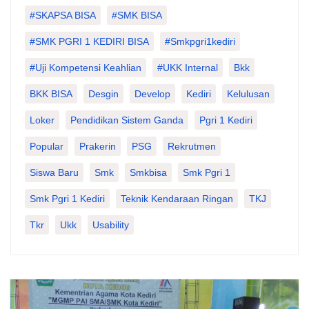
#SKAPSA BISA
#SMK BISA
#SMK PGRI 1 KEDIRI BISA
#smkpgri1kediri
#Uji Kompetensi Keahlian
#UKK Internal
Bkk
BKK BISA
Desgin
Develop
Kediri
Kelulusan
Loker
Pendidikan Sistem Ganda
Pgri 1 Kediri
Popular
Prakerin
PSG
Rekrutmen
Siswa Baru
Smk
Smkbisa
Smk Pgri 1
Smk Pgri 1 Kediri
Teknik Kendaraan Ringan
TKJ
Tkr
Ukk
Usability