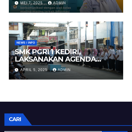
MEI 7, 2025
ADMIN
NEWS / INFO
SMK PGRI 1 KEDIRI,
LAKSANAKAN AGENDA
HALAL BIHALAL
APRIL 5, 2025
ADMIN
CARI