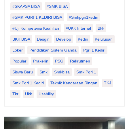
#SKAPSA BISA
#SMK BISA
#SMK PGRI 1 KEDIRI BISA
#smkpgri1kediri
#Uji Kompetensi Keahlian
#UKK Internal
Bkk
BKK BISA
Desgin
Develop
Kediri
Kelulusan
Loker
Pendidikan Sistem Ganda
Pgri 1 Kediri
Popular
Prakerin
PSG
Rekrutmen
Siswa Baru
Smk
Smkbisa
Smk Pgri 1
Smk Pgri 1 Kediri
Teknik Kendaraan Ringan
TKJ
Tkr
Ukk
Usability