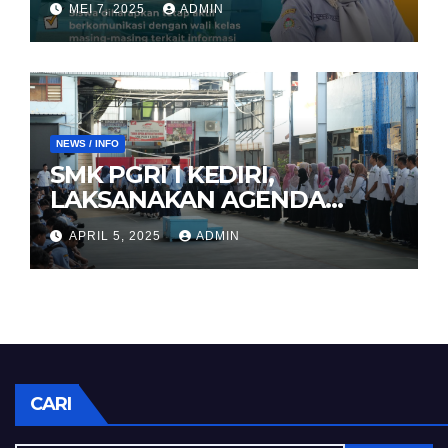
MEI 7, 2025
ADMIN
NEWS / INFO
SMK PGRI 1 KEDIRI,
LAKSANAKAN AGENDA
HALAL BIHALAL
APRIL 5, 2025
ADMIN
CARI