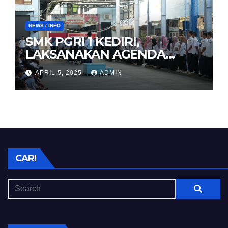
NEWS / INFO
SMK PGRI 1 KEDIRI,
LAKSANAKAN AGENDA
HALAL BIHALAL
APRIL 5, 2025
ADMIN
CARI