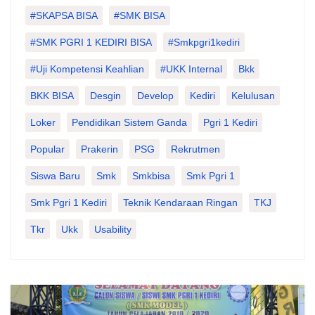
#SKAPSA BISA
#SMK BISA
#SMK PGRI 1 KEDIRI BISA
#smkpgri1kediri
#Uji Kompetensi Keahlian
#UKK Internal
Bkk
BKK BISA
Desgin
Develop
Kediri
Kelulusan
Loker
Pendidikan Sistem Ganda
Pgri 1 Kediri
Popular
Prakerin
PSG
Rekrutmen
Siswa Baru
Smk
Smkbisa
Smk Pgri 1
Smk Pgri 1 Kediri
Teknik Kendaraan Ringan
TKJ
Tkr
Ukk
Usability