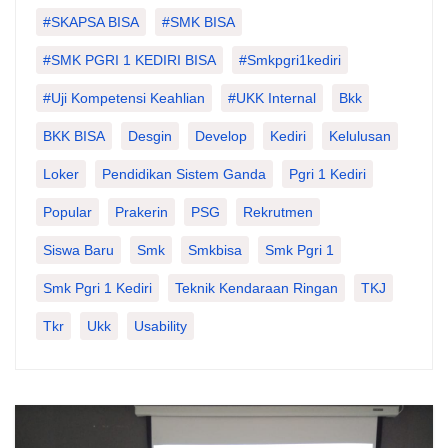
#SKAPSA BISA
#SMK BISA
#SMK PGRI 1 KEDIRI BISA
#smkpgri1kediri
#Uji Kompetensi Keahlian
#UKK Internal
Bkk
BKK BISA
Desgin
Develop
Kediri
Kelulusan
Loker
Pendidikan Sistem Ganda
Pgri 1 Kediri
Popular
Prakerin
PSG
Rekrutmen
Siswa Baru
Smk
Smkbisa
Smk Pgri 1
Smk Pgri 1 Kediri
Teknik Kendaraan Ringan
TKJ
Tkr
Ukk
Usability