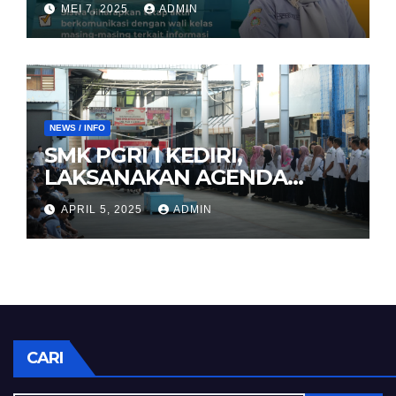
MEI 7, 2025
ADMIN
NEWS / INFO
SMK PGRI 1 KEDIRI,
LAKSANAKAN AGENDA
HALAL BIHALAL
APRIL 5, 2025
ADMIN
CARI