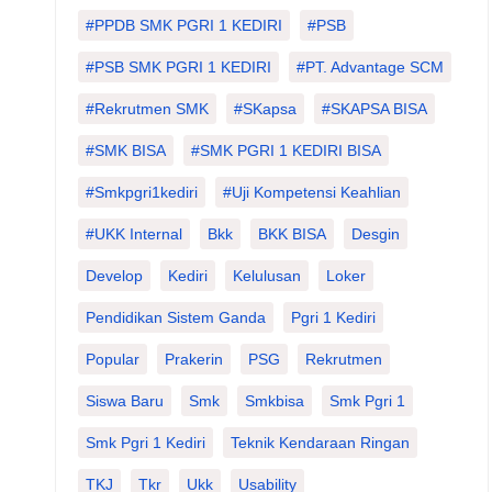
#PPDB SMK PGRI 1 KEDIRI
#PSB
#PSB SMK PGRI 1 KEDIRI
#PT. Advantage SCM
#Rekrutmen SMK
#SKapsa
#SKAPSA BISA
#SMK BISA
#SMK PGRI 1 KEDIRI BISA
#smkpgri1kediri
#Uji Kompetensi Keahlian
#UKK Internal
Bkk
BKK BISA
Desgin
Develop
Kediri
Kelulusan
Loker
Pendidikan Sistem Ganda
Pgri 1 Kediri
Popular
Prakerin
PSG
Rekrutmen
Siswa Baru
Smk
Smkbisa
Smk Pgri 1
Smk Pgri 1 Kediri
Teknik Kendaraan Ringan
TKJ
Tkr
Ukk
Usability