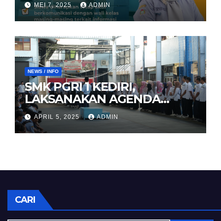
MEI 7, 2025
ADMIN
NEWS / INFO
SMK PGRI 1 KEDIRI,
LAKSANAKAN AGENDA
HALAL BIHALAL
APRIL 5, 2025
ADMIN
CARI