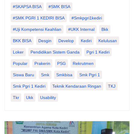
#SKAPSA BISA
#SMK BISA
#SMK PGRI 1 KEDIRI BISA
#smkpgri1kediri
#Uji Kompetensi Keahlian
#UKK Internal
Bkk
BKK BISA
Desgin
Develop
Kediri
Kelulusan
Loker
Pendidikan Sistem Ganda
Pgri 1 Kediri
Popular
Prakerin
PSG
Rekrutmen
Siswa Baru
Smk
Smkbisa
Smk Pgri 1
Smk Pgri 1 Kediri
Teknik Kendaraan Ringan
TKJ
Tkr
Ukk
Usability