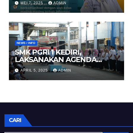
MEI 7, 2025
ADMIN
NEWS / INFO
SMK PGRI 1 KEDIRI,
LAKSANAKAN AGENDA
HALAL BIHALAL
APRIL 5, 2025
ADMIN
CARI