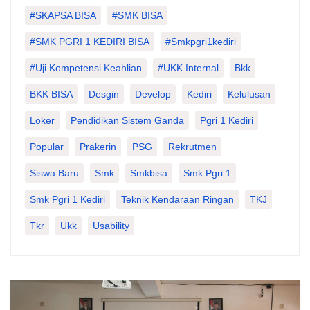
#SKAPSA BISA
#SMK BISA
#SMK PGRI 1 KEDIRI BISA
#smkpgri1kediri
#Uji Kompetensi Keahlian
#UKK Internal
Bkk
BKK BISA
Desgin
Develop
Kediri
Kelulusan
Loker
Pendidikan Sistem Ganda
Pgri 1 Kediri
Popular
Prakerin
PSG
Rekrutmen
Siswa Baru
Smk
Smkbisa
Smk Pgri 1
Smk Pgri 1 Kediri
Teknik Kendaraan Ringan
TKJ
Tkr
Ukk
Usability