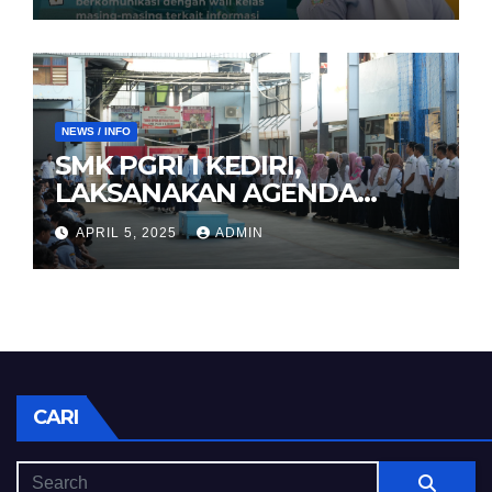
NEWS / INFO
SMK PGRI 1 KEDIRI,
LAKSANAKAN AGENDA
HALAL BIHALAL
APRIL 5, 2025
ADMIN
CARI