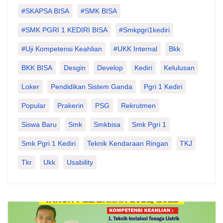
#SKAPSA BISA
#SMK BISA
#SMK PGRI 1 KEDIRI BISA
#smkpgri1kediri
#Uji Kompetensi Keahlian
#UKK Internal
Bkk
BKK BISA
Desgin
Develop
Kediri
Kelulusan
Loker
Pendidikan Sistem Ganda
Pgri 1 Kediri
Popular
Prakerin
PSG
Rekrutmen
Siswa Baru
Smk
Smkbisa
Smk Pgri 1
Smk Pgri 1 Kediri
Teknik Kendaraan Ringan
TKJ
Tkr
Ukk
Usability