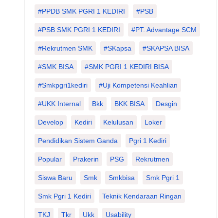
#PPDB SMK PGRI 1 KEDIRI
#PSB
#PSB SMK PGRI 1 KEDIRI
#PT. Advantage SCM
#Rekrutmen SMK
#SKapsa
#SKAPSA BISA
#SMK BISA
#SMK PGRI 1 KEDIRI BISA
#smkpgri1kediri
#Uji Kompetensi Keahlian
#UKK Internal
Bkk
BKK BISA
Desgin
Develop
Kediri
Kelulusan
Loker
Pendidikan Sistem Ganda
Pgri 1 Kediri
Popular
Prakerin
PSG
Rekrutmen
Siswa Baru
Smk
Smkbisa
Smk Pgri 1
Smk Pgri 1 Kediri
Teknik Kendaraan Ringan
TKJ
Tkr
Ukk
Usability