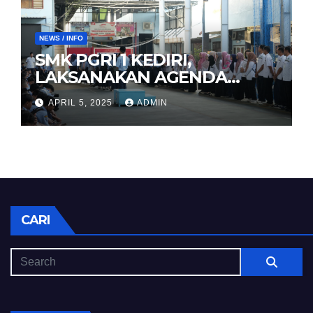
NEWS / INFO
SMK PGRI 1 KEDIRI,
LAKSANAKAN AGENDA
HALAL BIHALAL
APRIL 5, 2025
ADMIN
CARI