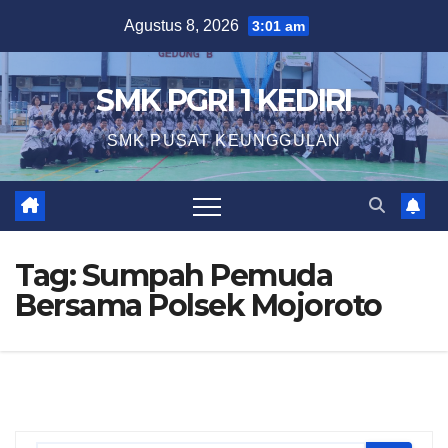
Skip
Agustus 8, 2026
3:01 am
to
content
SMK PGRI 1 KEDIRI
SMK PUSAT KEUNGGULAN
Tag:
Sumpah Pemuda
Bersama Polsek Mojoroto