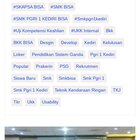
#SKAPSA BISA
#SMK BISA
#SMK PGRI 1 KEDIRI BISA
#smkpgri1kediri
#Uji Kompetensi Keahlian
#UKK Internal
Bkk
BKK BISA
Desgin
Develop
Kediri
Kelulusan
Loker
Pendidikan Sistem Ganda
Pgri 1 Kediri
Popular
Prakerin
PSG
Rekrutmen
Siswa Baru
Smk
Smkbisa
Smk Pgri 1
Smk Pgri 1 Kediri
Teknik Kendaraan Ringan
TKJ
Tkr
Ukk
Usability