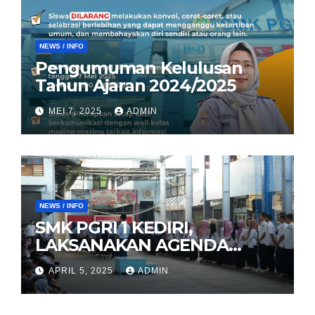
NEWS / INFO
Pengumuman Kelulusan
Tahun Ajaran 2024/2025
MEI 7, 2025
ADMIN
NEWS / INFO
SMK PGRI 1 KEDIRI,
LAKSANAKAN AGENDA
HALAL BIHALAL
APRIL 5, 2025
ADMIN