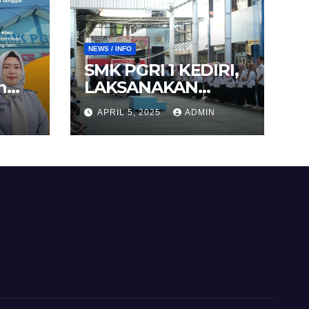
NEWS / INFO
SMK PGRI 1 KEDIRI,
n
LAKSANAKAN
25
AGENDA HALAL
APRIL 5, 2025
ADMIN
BIHALAL