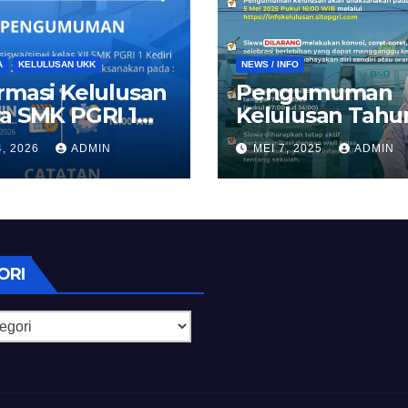
A
KELULUSAN UKK
NEWS / INFO
rmasi Kelulusan
Pengumuman
a SMK PGRI 1
Kelulusan Tahu
ri 2026
Ajaran 2024/20
4, 2026
ADMIN
MEI 7, 2025
ADMIN
ORI