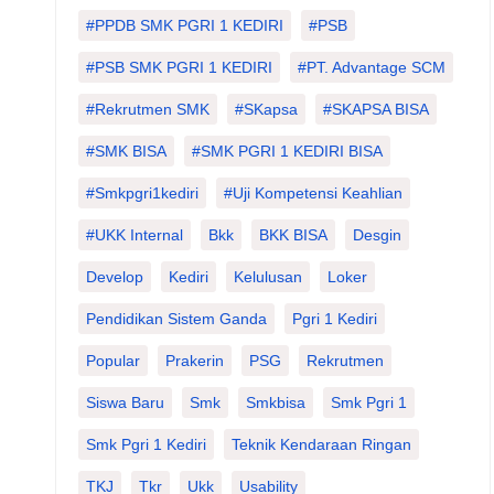
#PPDB SMK PGRI 1 KEDIRI
#PSB
#PSB SMK PGRI 1 KEDIRI
#PT. Advantage SCM
#Rekrutmen SMK
#SKapsa
#SKAPSA BISA
#SMK BISA
#SMK PGRI 1 KEDIRI BISA
#smkpgri1kediri
#Uji Kompetensi Keahlian
#UKK Internal
Bkk
BKK BISA
Desgin
Develop
Kediri
Kelulusan
Loker
Pendidikan Sistem Ganda
Pgri 1 Kediri
Popular
Prakerin
PSG
Rekrutmen
Siswa Baru
Smk
Smkbisa
Smk Pgri 1
Smk Pgri 1 Kediri
Teknik Kendaraan Ringan
TKJ
Tkr
Ukk
Usability