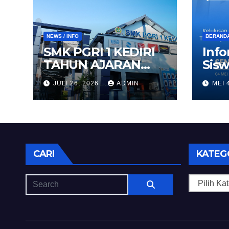
NEWS / INFO
BERAND
SMK PGRI 1 KEDIRI
Info
TAHUN AJARAN
Sisw
2026/2027
Kedi
JULI 26, 2026
ADMIN
MEI 
CARI
KATEG
Kategori