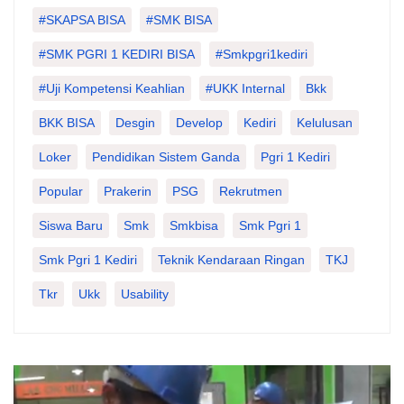
#SKAPSA BISA
#SMK BISA
#SMK PGRI 1 KEDIRI BISA
#smkpgri1kediri
#Uji Kompetensi Keahlian
#UKK Internal
Bkk
BKK BISA
Desgin
Develop
Kediri
Kelulusan
Loker
Pendidikan Sistem Ganda
Pgri 1 Kediri
Popular
Prakerin
PSG
Rekrutmen
Siswa Baru
Smk
Smkbisa
Smk Pgri 1
Smk Pgri 1 Kediri
Teknik Kendaraan Ringan
TKJ
Tkr
Ukk
Usability