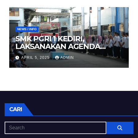
NEWS / INFO
SMK PGRI 1 KEDIRI,
LAKSANAKAN AGENDA
HALAL BIHALAL
APRIL 5, 2025
ADMIN
CARI