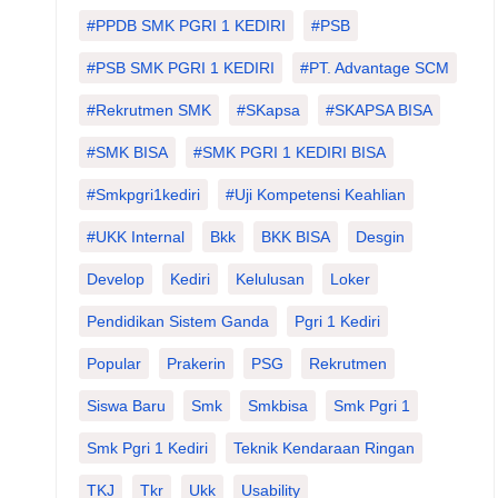
#PPDB SMK PGRI 1 KEDIRI
#PSB
#PSB SMK PGRI 1 KEDIRI
#PT. Advantage SCM
#Rekrutmen SMK
#SKapsa
#SKAPSA BISA
#SMK BISA
#SMK PGRI 1 KEDIRI BISA
#smkpgri1kediri
#Uji Kompetensi Keahlian
#UKK Internal
Bkk
BKK BISA
Desgin
Develop
Kediri
Kelulusan
Loker
Pendidikan Sistem Ganda
Pgri 1 Kediri
Popular
Prakerin
PSG
Rekrutmen
Siswa Baru
Smk
Smkbisa
Smk Pgri 1
Smk Pgri 1 Kediri
Teknik Kendaraan Ringan
TKJ
Tkr
Ukk
Usability