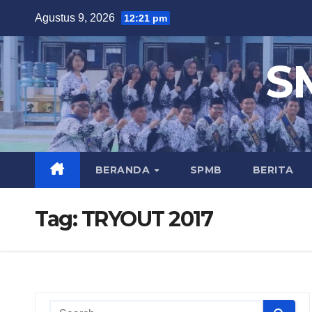
Skip
Agustus 9, 2026
12:21 pm
to
content
S
BERANDA
SPMB
BERITA
Tag:
TRYOUT 2017