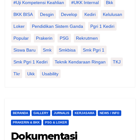
#Uji Kompetensi Keahlian
#UKK Internal
Bkk
BKK BISA
Desgin
Develop
Kediri
Kelulusan
Loker
Pendidikan Sistem Ganda
Pgri 1 Kediri
Popular
Prakerin
PSG
Rekrutmen
Siswa Baru
Smk
Smkbisa
Smk Pgri 1
Smk Pgri 1 Kediri
Teknik Kendaraan Ringan
TKJ
Tkr
Ukk
Usability
BERANDA
GALLERY
JURNALIS
KERJASAMA
NEWS / INFO
PRAKERIN & BKK
PSG & LOKER
Dokumentasi