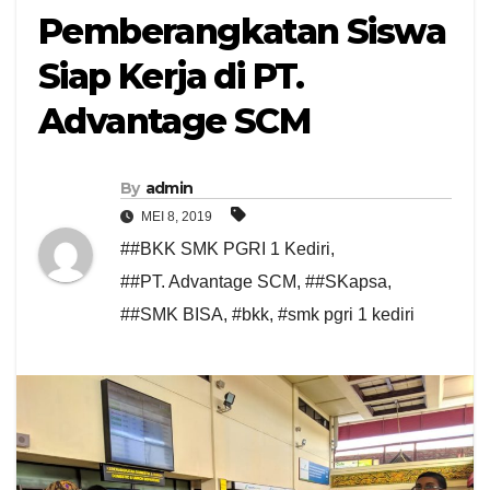
Pemberangkatan Siswa
Siap Kerja di PT.
Advantage SCM
By
admin
MEI 8, 2019
##BKK SMK PGRI 1 Kediri
,
##PT. Advantage SCM
,
##SKapsa
,
##SMK BISA
,
#bkk
,
#smk pgri 1 kediri