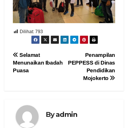
Dilihat:
793
Navigasi
Selamat
Penampilan
Menunaikan Ibadah
PEPPESS di Dinas
pos
Puasa
Pendidikan
Mojokerto
By
admin