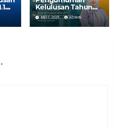
 1
Kelulusan Tahun
Ajaran 2024/2025
MEI 7, 2025
ADMIN
i
*