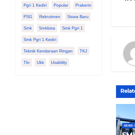
Na
Pgri 1 Kediri
Popular
Prakerin
po
PSG
Rekrutmen
Siswa Baru
Smk
Smkbisa
Smk Pgri 1
Smk Pgri 1 Kediri
Teknik Kendaraan Ringan
TKJ
Tkr
Ukk
Usability
Relat
NEWS /
SMK