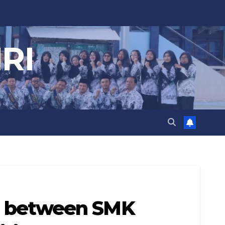
RI
 between SMK