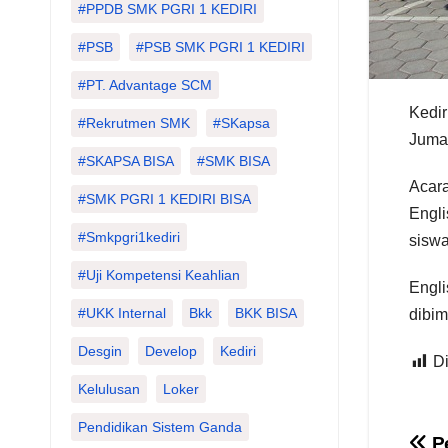
#PPDB SMK PGRI 1 KEDIRI
#PSB
#PSB SMK PGRI 1 KEDIRI
#PT. Advantage SCM
Kedir
#Rekrutmen SMK
#SKapsa
Jumat
#SKAPSA BISA
#SMK BISA
Acara
#SMK PGRI 1 KEDIRI BISA
Engli
#smkpgri1kediri
siswa
#Uji Kompetensi Keahlian
Engli
#UKK Internal
Bkk
BKK BISA
dibim
Desgin
Develop
Kediri
Di
Kelulusan
Loker
Pendidikan Sistem Ganda
Pe