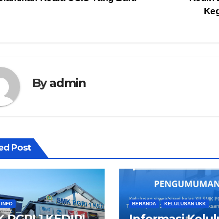
vigasi
Keg
s
By
admin
ed Post
 INFO
BERANDA
KELULUSAN UKK
 PGRI 1 KEDIRI
Informasi Kelu