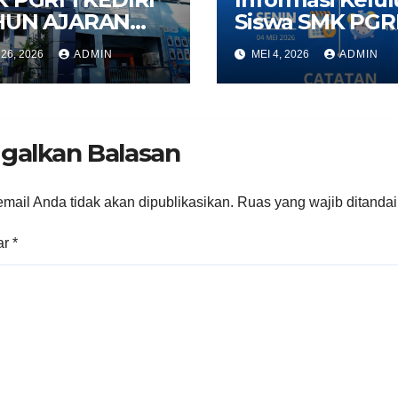
HUN AJARAN
Siswa SMK PGRI
6/2027
Kediri 2026
26, 2026
ADMIN
MEI 4, 2026
ADMIN
galkan Balasan
mail Anda tidak akan dipublikasikan.
Ruas yang wajib ditanda
ar
*