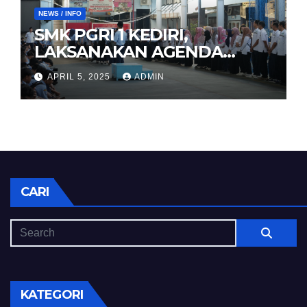
NEWS / INFO
SMK PGRI 1 KEDIRI,
LAKSANAKAN AGENDA
HALAL BIHALAL
APRIL 5, 2025
ADMIN
CARI
KATEGORI