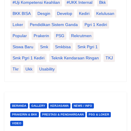
#Uji Kompetensi Keahlian
#UKK Internal
Bkk
BKK BISA
Desgin
Develop
Kediri
Kelulusan
Loker
Pendidikan Sistem Ganda
Pgri 1 Kediri
Popular
Prakerin
PSG
Rekrutmen
Siswa Baru
Smk
Smkbisa
Smk Pgri 1
Smk Pgri 1 Kediri
Teknik Kendaraan Ringan
TKJ
Tkr
Ukk
Usability
BERANDA
GALLERY
KERJASAMA
NEWS / INFO
PRAKERIN & BKK
PRESTASI & PENGHARGAAN
PSG & LOKER
VIDEO