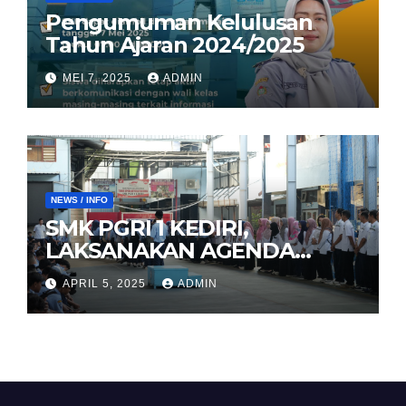
Pengumuman Kelulusan
Tahun Ajaran 2024/2025
MEI 7, 2025
ADMIN
NEWS / INFO
SMK PGRI 1 KEDIRI,
LAKSANAKAN AGENDA
HALAL BIHALAL
APRIL 5, 2025
ADMIN