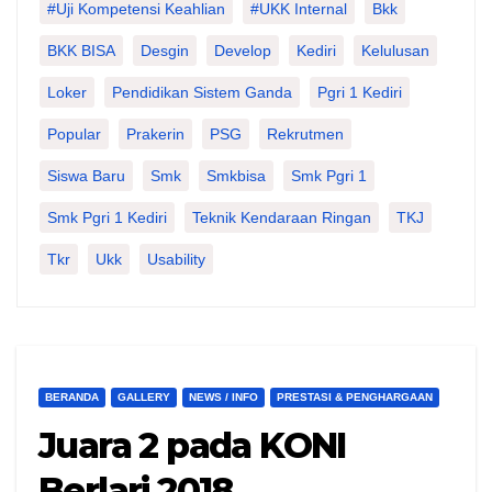
#Uji Kompetensi Keahlian
#UKK Internal
Bkk
BKK BISA
Desgin
Develop
Kediri
Kelulusan
Loker
Pendidikan Sistem Ganda
Pgri 1 Kediri
Popular
Prakerin
PSG
Rekrutmen
Siswa Baru
Smk
Smkbisa
Smk Pgri 1
Smk Pgri 1 Kediri
Teknik Kendaraan Ringan
TKJ
Tkr
Ukk
Usability
BERANDA
GALLERY
NEWS / INFO
PRESTASI & PENGHARGAAN
Juara 2 pada KONI
Berlari 2018