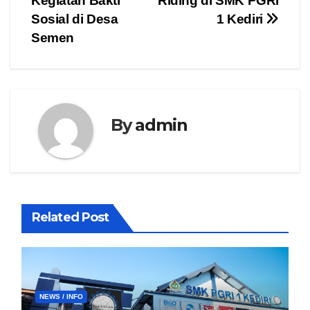
Kegiatan Bakti
Riding di SMK PGRI
pos
Sosial di Desa
1 Kediri
Semen
By
admin
Related Post
NEWS / INFO