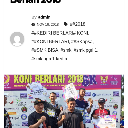
By
admin
##2018
,
NOV 19, 2018
##KEDIRI BERLARI# KONI
,
##KONI BERLARI
,
##SKapsa
,
##SMK BISA
,
#smk
,
#smk pgri 1
,
#smk pgri 1 kediri