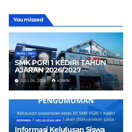
You missed
NEWS / INFO
SMK PGRI 1 KEDIRI TAHUN
AJARAN 2026/2027
JULI 26, 2026
ADMIN
BERANDA
KELULUSAN UKK
Informasi Kelulusan Siswa