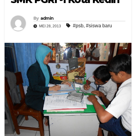
By
admin
#psb
,
#siswa baru
MEI 28, 2013