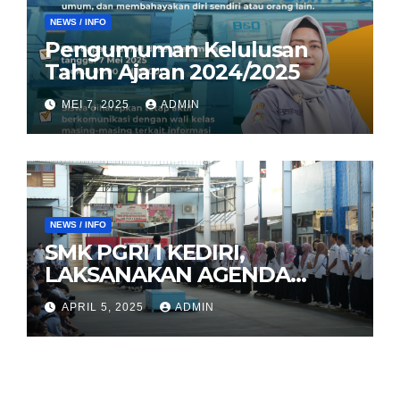
NEWS / INFO
Pengumuman Kelulusan
Tahun Ajaran 2024/2025
MEI 7, 2025
ADMIN
NEWS / INFO
SMK PGRI 1 KEDIRI,
LAKSANAKAN AGENDA
HALAL BIHALAL
APRIL 5, 2025
ADMIN