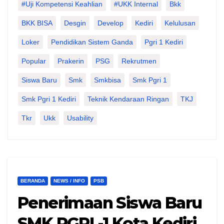
#Uji Kompetensi Keahlian
#UKK Internal
Bkk
BKK BISA
Desgin
Develop
Kediri
Kelulusan
Loker
Pendidikan Sistem Ganda
Pgri 1 Kediri
Popular
Prakerin
PSG
Rekrutmen
Siswa Baru
Smk
Smkbisa
Smk Pgri 1
Smk Pgri 1 Kediri
Teknik Kendaraan Ringan
TKJ
Tkr
Ukk
Usability
BERANDA
NEWS / INFO
PSB
Penerimaan Siswa Baru
SMK PGRI -1 Kota Kediri