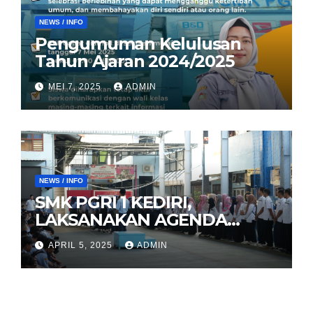
NEWS / INFO
Pengumuman Kelulusan
Tahun Ajaran 2024/2025
MEI 7, 2025
ADMIN
NEWS / INFO
SMK PGRI 1 KEDIRI,
LAKSANAKAN AGENDA
HALAL BIHALAL
APRIL 5, 2025
ADMIN