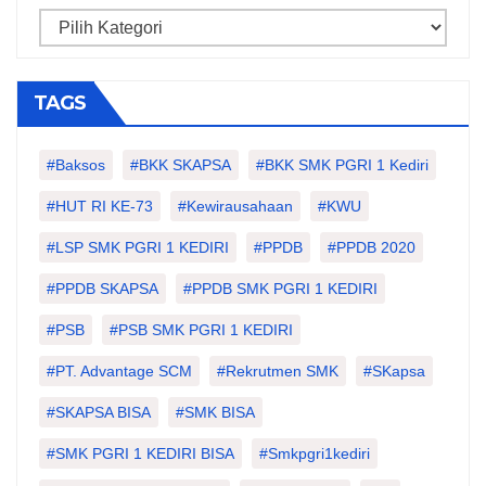
Categories
TAGS
#Baksos
#BKK SKAPSA
#BKK SMK PGRI 1 Kediri
#HUT RI KE-73
#kewirausahaan
#KWU
#LSP SMK PGRI 1 KEDIRI
#PPDB
#PPDB 2020
#PPDB SKAPSA
#PPDB SMK PGRI 1 KEDIRI
#PSB
#PSB SMK PGRI 1 KEDIRI
#PT. Advantage SCM
#Rekrutmen SMK
#SKapsa
#SKAPSA BISA
#SMK BISA
#SMK PGRI 1 KEDIRI BISA
#smkpgri1kediri