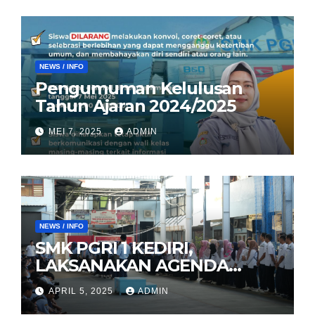
NEWS / INFO
Pengumuman Kelulusan
Tahun Ajaran 2024/2025
MEI 7, 2025
ADMIN
NEWS / INFO
SMK PGRI 1 KEDIRI,
LAKSANAKAN AGENDA
HALAL BIHALAL
APRIL 5, 2025
ADMIN