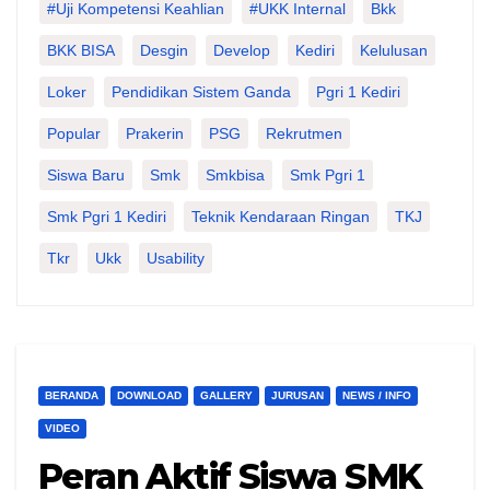
#Uji Kompetensi Keahlian
#UKK Internal
Bkk
BKK BISA
Desgin
Develop
Kediri
Kelulusan
Loker
Pendidikan Sistem Ganda
Pgri 1 Kediri
Popular
Prakerin
PSG
Rekrutmen
Siswa Baru
Smk
Smkbisa
Smk Pgri 1
Smk Pgri 1 Kediri
Teknik Kendaraan Ringan
TKJ
Tkr
Ukk
Usability
BERANDA
DOWNLOAD
GALLERY
JURUSAN
NEWS / INFO
VIDEO
Peran Aktif Siswa SMK