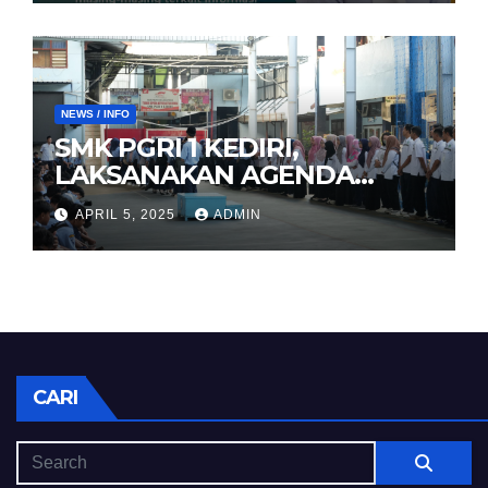
NEWS / INFO
SMK PGRI 1 KEDIRI,
LAKSANAKAN AGENDA
HALAL BIHALAL
APRIL 5, 2025
ADMIN
CARI