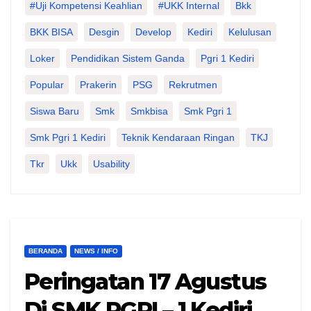
#Uji Kompetensi Keahlian
#UKK Internal
Bkk
BKK BISA
Desgin
Develop
Kediri
Kelulusan
Loker
Pendidikan Sistem Ganda
Pgri 1 Kediri
Popular
Prakerin
PSG
Rekrutmen
Siswa Baru
Smk
Smkbisa
Smk Pgri 1
Smk Pgri 1 Kediri
Teknik Kendaraan Ringan
TKJ
Tkr
Ukk
Usability
BERANDA
NEWS / INFO
Peringatan 17 Agustus
Di SMK PGRI – 1 Kediri