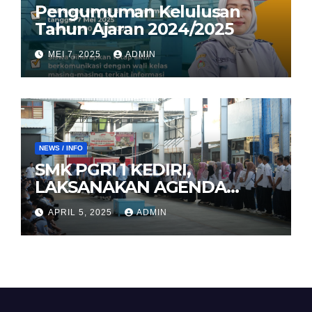
Pengumuman Kelulusan
Tahun Ajaran 2024/2025
MEI 7, 2025
ADMIN
NEWS / INFO
SMK PGRI 1 KEDIRI,
LAKSANAKAN AGENDA
HALAL BIHALAL
APRIL 5, 2025
ADMIN