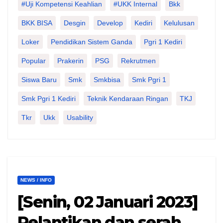
#Uji Kompetensi Keahlian
#UKK Internal
Bkk
BKK BISA
Desgin
Develop
Kediri
Kelulusan
Loker
Pendidikan Sistem Ganda
Pgri 1 Kediri
Popular
Prakerin
PSG
Rekrutmen
Siswa Baru
Smk
Smkbisa
Smk Pgri 1
Smk Pgri 1 Kediri
Teknik Kendaraan Ringan
TKJ
Tkr
Ukk
Usability
NEWS / INFO
[Senin, 02 Januari 2023]
Pelantikan dan serah