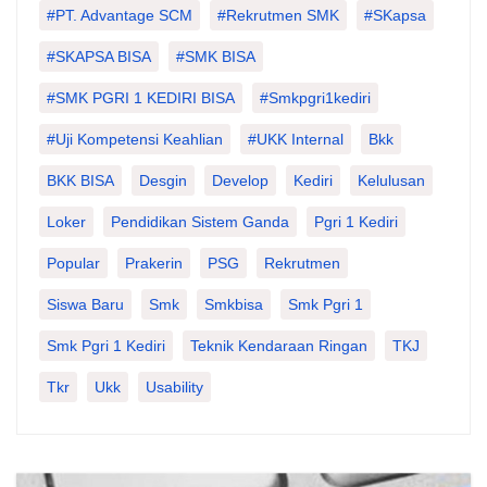
#PT. Advantage SCM
#Rekrutmen SMK
#SKapsa
#SKAPSA BISA
#SMK BISA
#SMK PGRI 1 KEDIRI BISA
#smkpgri1kediri
#Uji Kompetensi Keahlian
#UKK Internal
Bkk
BKK BISA
Desgin
Develop
Kediri
Kelulusan
Loker
Pendidikan Sistem Ganda
Pgri 1 Kediri
Popular
Prakerin
PSG
Rekrutmen
Siswa Baru
Smk
Smkbisa
Smk Pgri 1
Smk Pgri 1 Kediri
Teknik Kendaraan Ringan
TKJ
Tkr
Ukk
Usability