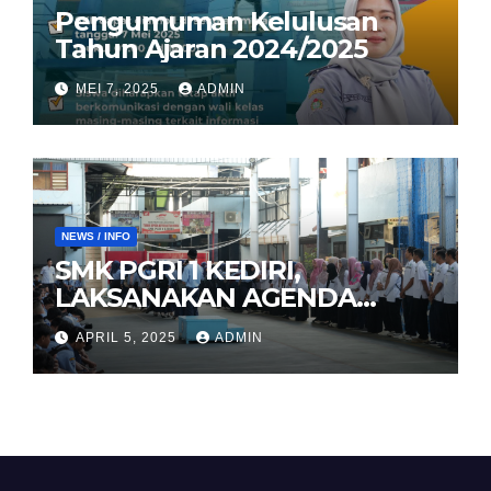
Pengumuman Kelulusan
Tahun Ajaran 2024/2025
MEI 7, 2025
ADMIN
NEWS / INFO
SMK PGRI 1 KEDIRI,
LAKSANAKAN AGENDA
HALAL BIHALAL
APRIL 5, 2025
ADMIN