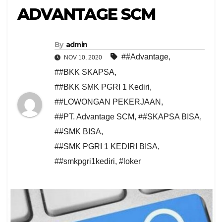
ADVANTAGE SCM
By
admin
##Advantage
,
NOV 10, 2020
##BKK SKAPSA
,
##BKK SMK PGRI 1 Kediri
,
##LOWONGAN PEKERJAAN
,
##PT. Advantage SCM
,
##SKAPSA BISA
,
##SMK BISA
,
##SMK PGRI 1 KEDIRI BISA
,
##smkpgri1kediri
,
#loker