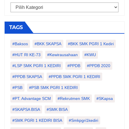
Categories
TAGS
#Baksos
#BKK SKAPSA
#BKK SMK PGRI 1 Kediri
#HUT RI KE-73
#kewirausahaan
#KWU
#LSP SMK PGRI 1 KEDIRI
#PPDB
#PPDB 2020
#PPDB SKAPSA
#PPDB SMK PGRI 1 KEDIRI
#PSB
#PSB SMK PGRI 1 KEDIRI
#PT. Advantage SCM
#Rekrutmen SMK
#SKapsa
#SKAPSA BISA
#SMK BISA
#SMK PGRI 1 KEDIRI BISA
#smkpgri1kediri