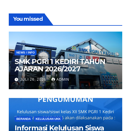
You missed
NEWS / INFO
SMK PGRI 1 KEDIRI TAHUN
AJARAN 2026/2027
JULI 26, 2026
ADMIN
BERANDA
KELULUSAN UKK
Informasi Kelulusan Siswa