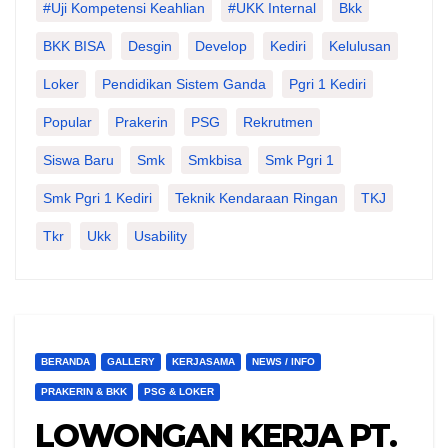
#Uji Kompetensi Keahlian
#UKK Internal
Bkk
BKK BISA
Desgin
Develop
Kediri
Kelulusan
Loker
Pendidikan Sistem Ganda
Pgri 1 Kediri
Popular
Prakerin
PSG
Rekrutmen
Siswa Baru
Smk
Smkbisa
Smk Pgri 1
Smk Pgri 1 Kediri
Teknik Kendaraan Ringan
TKJ
Tkr
Ukk
Usability
BERANDA
GALLERY
KERJASAMA
NEWS / INFO
PRAKERIN & BKK
PSG & LOKER
LOWONGAN KERJA PT.