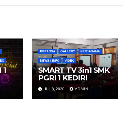
N
BERANDA
GALLERY
KERJASAMA
DEO
NEWS / INFO
VIDEO
 1
SMART TV 3in1 SMK
PGRI 1 KEDIRI
JUL 8, 2020
ADMIN