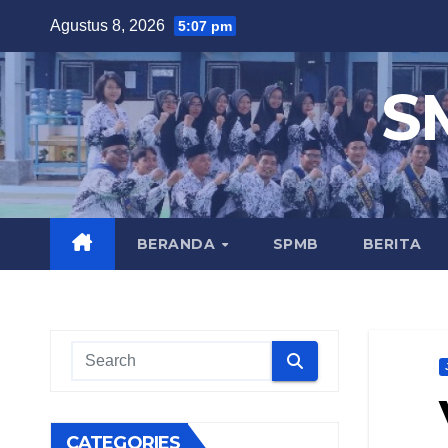
Skip
Agustus 8, 2026
5:07 pm
to
content
S
BERANDA
SPMB
BERITA
CATEGORIES