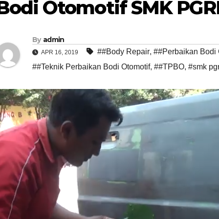
Bodi Otomotif SMK PGRI 
By
admin
##Body Repair
,
##Perbaikan Bodi 
APR 16, 2019
##Teknik Perbaikan Bodi Otomotif
,
##TPBO
,
#smk pgri