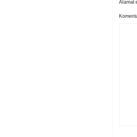
Alamat e
Koment