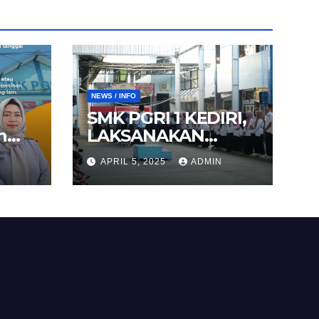
NEWS / INFO
SMK PGRI 1 KEDIRI,
n
LAKSANAKAN
25
AGENDA HALAL
APRIL 5, 2025
ADMIN
BIHALAL