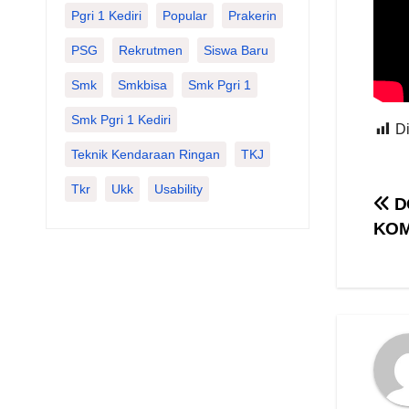
Pgri 1 Kediri
Popular
Prakerin
PSG
Rekrutmen
Siswa Baru
Smk
Smkbisa
Smk Pgri 1
Smk Pgri 1 Kediri
Di
Teknik Kendaraan Ringan
TKJ
Tkr
Ukk
Usability
Na
D
KOM
po