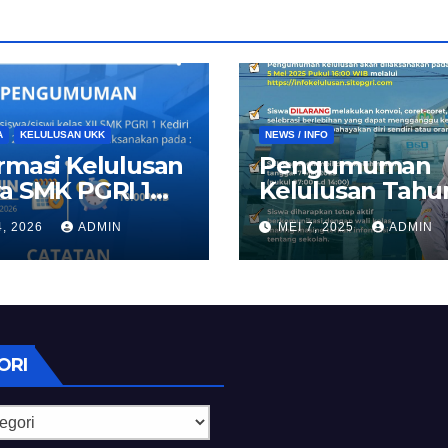
A
KELULUSAN UKK
NEWS / INFO
rmasi Kelulusan
Pengumuman
a SMK PGRI 1
Kelulusan Tahu
ri 2026
Ajaran 2024/20
4, 2026
ADMIN
MEI 7, 2025
ADMIN
ORI