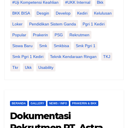
#Uji Kompetensi Keahlian
#UKK Internal
Bkk
BKK BISA
Desgin
Develop
Kediri
Kelulusan
Loker
Pendidikan Sistem Ganda
Pgri 1 Kediri
Popular
Prakerin
PSG
Rekrutmen
Siswa Baru
Smk
Smkbisa
Smk Pgri 1
Smk Pgri 1 Kediri
Teknik Kendaraan Ringan
TKJ
Tkr
Ukk
Usability
BERANDA
GALLERY
NEWS / INFO
PRAKERIN & BKK
Dokumentasi
Rekrutmen PT. Astra