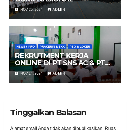
NOV 25, 2024
ADMIN
NEWS / INFO
PRAKERIN & BKK
PSG & LOKER
REKRUTMENT KERJA
ONLINE DI PT SNS AC & PT
DHARMA POLIPLAST
NOV 14, 2024
ADMIN
(KATEGORI: REKRUTMENT
KERJA)
Tinggalkan Balasan
Alamat email Anda tidak akan dipublikasikan.
Ruas