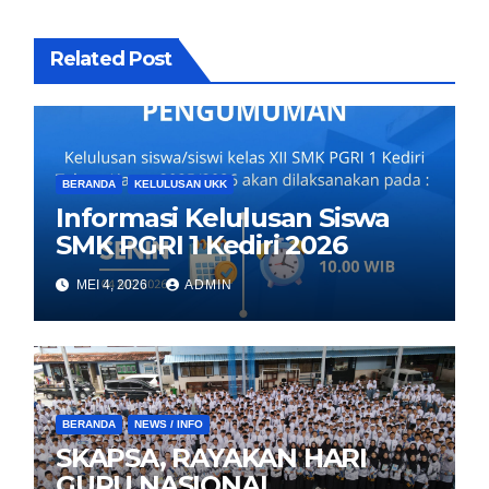
Related Post
BERANDA
KELULUSAN UKK
Informasi Kelulusan Siswa
SMK PGRI 1 Kediri 2026
MEI 4, 2026
ADMIN
BERANDA
NEWS / INFO
SKAPSA, RAYAKAN HARI
GURU NASIONAL