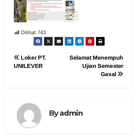
Dilihat:
743
Navigasi
Loker PT.
Selamat Menempuh
UNILEVER
Ujian Semester
pos
Gasal
By
admin