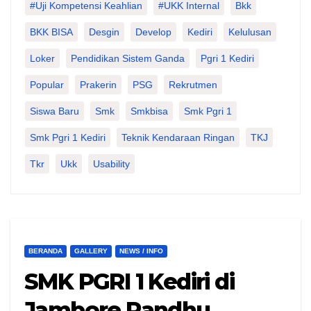
#Uji Kompetensi Keahlian
#UKK Internal
Bkk
BKK BISA
Desgin
Develop
Kediri
Kelulusan
Loker
Pendidikan Sistem Ganda
Pgri 1 Kediri
Popular
Prakerin
PSG
Rekrutmen
Siswa Baru
Smk
Smkbisa
Smk Pgri 1
Smk Pgri 1 Kediri
Teknik Kendaraan Ringan
TKJ
Tkr
Ukk
Usability
BERANDA
GALLERY
NEWS / INFO
SMK PGRI 1 Kediri di
Jambore Pandhu