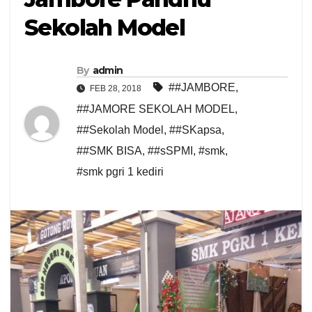
Sekolah Model
By
admin
##JAMBORE
,
FEB 28, 2018
##JAMORE SEKOLAH MODEL
,
##Sekolah Model
,
##SKapsa
,
##SMK BISA
,
##sSPMI
,
#smk
,
#smk pgri 1 kediri