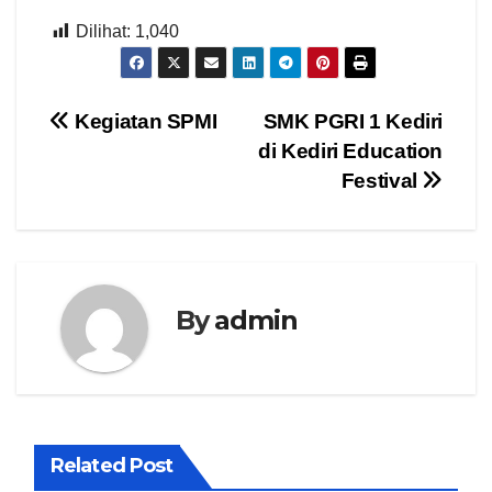
Dilihat:
1,040
Navigasi
Kegiatan SPMI
SMK PGRI 1 Kediri
di Kediri Education
pos
Festival
By
admin
Related Post