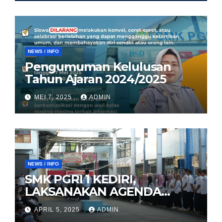
NEWS / INFO
Pengumuman Kelulusan
Tahun Ajaran 2024/2025
MEI 7, 2025
ADMIN
NEWS / INFO
SMK PGRI 1 KEDIRI,
LAKSANAKAN AGENDA
HALAL BIHALAL
APRIL 5, 2025
ADMIN