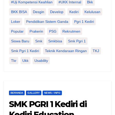
#Uji Kompetensi Keahlian
#UKK Internal
Bkk
BKK BISA
Desgin
Develop
Kediri
Kelulusan
Loker
Pendidikan Sistem Ganda
Pgri 1 Kediri
Popular
Prakerin
PSG
Rekrutmen
Siswa Baru
Smk
Smkbisa
Smk Pgri 1
Smk Pgri 1 Kediri
Teknik Kendaraan Ringan
TKJ
Tkr
Ukk
Usability
BERANDA
GALLERY
NEWS / INFO
SMK PGRI 1 Kediri di
Kediri Education