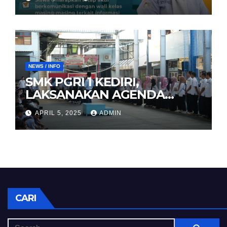
NEWS / INFO
SMK PGRI 1 KEDIRI,
LAKSANAKAN AGENDA
HALAL BIHALAL
APRIL 5, 2025
ADMIN
CARI