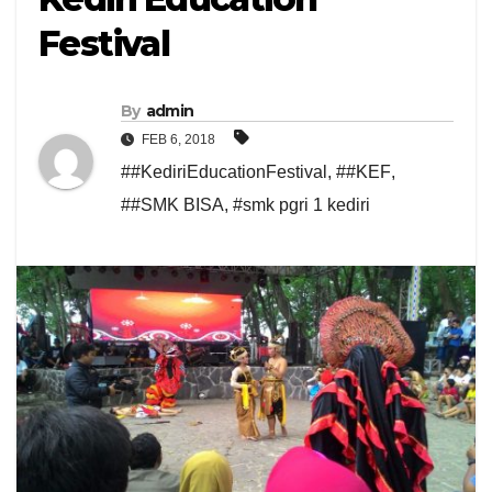
Festival
By
admin
FEB 6, 2018
##KediriEducationFestival
,
##KEF
,
##SMK BISA
,
#smk pgri 1 kediri