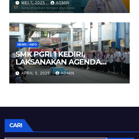
MEI 7, 2025
ADMIN
NEWS / INFO
SMK PGRI 1 KEDIRI,
LAKSANAKAN AGENDA
HALAL BIHALAL
APRIL 5, 2025
ADMIN
CARI