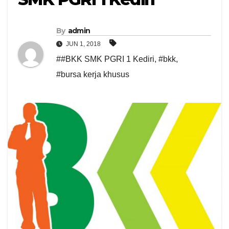
By
admin
JUN 1, 2018
##BKK SMK PGRI 1 Kediri
,
#bkk
,
#bursa kerja khusus