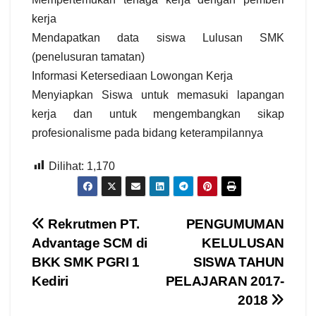
kerja
Mendapatkan data siswa Lulusan SMK
(penelusuran tamatan)
Informasi Ketersediaan Lowongan Kerja
Menyiapkan Siswa untuk memasuki lapangan
kerja dan untuk mengembangkan sikap
profesionalisme pada bidang keterampilannya
Dilihat:
1,170
Navigasi
Rekrutmen PT.
PENGUMUMAN
Advantage SCM di
KELULUSAN
pos
BKK SMK PGRI 1
SISWA TAHUN
Kediri
PELAJARAN 2017-
2018