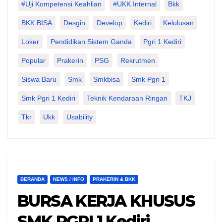
#Uji Kompetensi Keahlian
#UKK Internal
Bkk
BKK BISA
Desgin
Develop
Kediri
Kelulusan
Loker
Pendidikan Sistem Ganda
Pgri 1 Kediri
Popular
Prakerin
PSG
Rekrutmen
Siswa Baru
Smk
Smkbisa
Smk Pgri 1
Smk Pgri 1 Kediri
Teknik Kendaraan Ringan
TKJ
Tkr
Ukk
Usability
BERANDA
NEWS / INFO
PRAKERIN & BKK
BURSA KERJA KHUSUS
SMK PGRI 1 Kediri