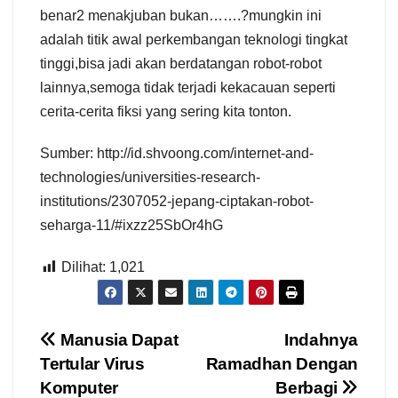
benar2 menakjuban bukan…….?mungkin ini
adalah titik awal perkembangan teknologi tingkat
tinggi,bisa jadi akan berdatangan robot-robot
lainnya,semoga tidak terjadi kekacauan seperti
cerita-cerita fiksi yang sering kita tonton.
Sumber: http://id.shvoong.com/internet-and-
technologies/universities-research-
institutions/2307052-jepang-ciptakan-robot-
seharga-11/#ixzz25SbOr4hG
Dilihat:
1,021
Navigasi
Manusia Dapat
Indahnya
Tertular Virus
Ramadhan Dengan
pos
Komputer
Berbagi