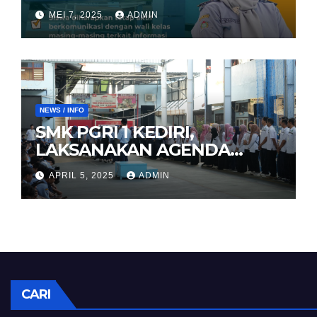
MEI 7, 2025
ADMIN
NEWS / INFO
SMK PGRI 1 KEDIRI,
LAKSANAKAN AGENDA
HALAL BIHALAL
APRIL 5, 2025
ADMIN
CARI