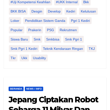
#Uji Kompetensi Keahlian
#UKK Internal
Bkk
BKK BISA
Desgin
Develop
Kediri
Kelulusan
Loker
Pendidikan Sistem Ganda
Pgri 1 Kediri
Popular
Prakerin
PSG
Rekrutmen
Siswa Baru
Smk
Smkbisa
Smk Pgri 1
Smk Pgri 1 Kediri
Teknik Kendaraan Ringan
TKJ
Tkr
Ukk
Usability
BERANDA
NEWS / INFO
Jepang Ciptakan Robot
Seharga 11 Milyar Dan