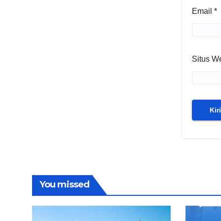
Email
*
Situs W
You missed