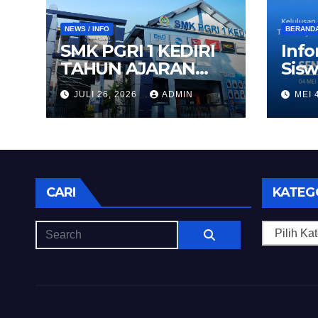
NEWS / INFO
BERAND
SMK PGRI 1 KEDIRI
Info
TAHUN AJARAN
Sisw
2026/2027
Kedi
JULI 26, 2026
ADMIN
MEI 
CARI
KATEG
Kategori