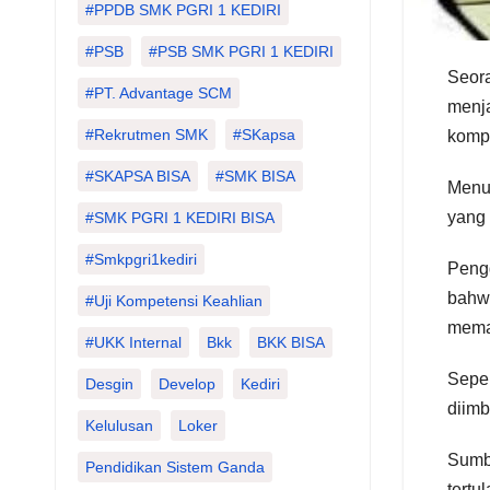
#PPDB SMK PGRI 1 KEDIRI
#PSB
#PSB SMK PGRI 1 KEDIRI
Seora
#PT. Advantage SCM
menja
#Rekrutmen SMK
#SKapsa
kompu
#SKAPSA BISA
#SMK BISA
Menur
yang 
#SMK PGRI 1 KEDIRI BISA
#smkpgri1kediri
Pengg
bahwa
#Uji Kompetensi Keahlian
meman
#UKK Internal
Bkk
BKK BISA
Seper
Desgin
Develop
Kediri
diimb
Kelulusan
Loker
Sumbe
Pendidikan Sistem Ganda
tertu