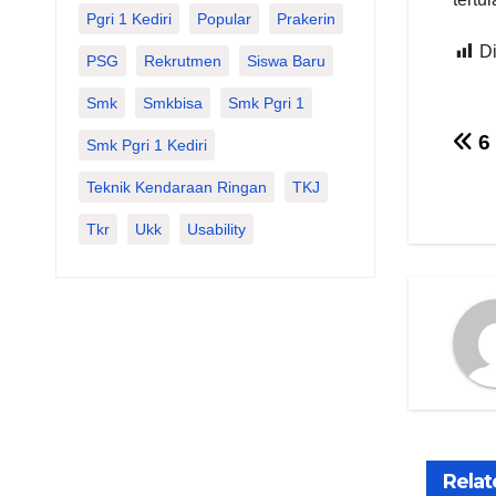
Pgri 1 Kediri
Popular
Prakerin
Di
PSG
Rekrutmen
Siswa Baru
Smk
Smkbisa
Smk Pgri 1
Na
6
Smk Pgri 1 Kediri
po
Teknik Kendaraan Ringan
TKJ
Tkr
Ukk
Usability
Relat