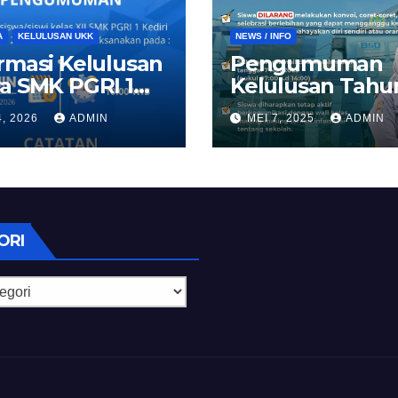
A
KELULUSAN UKK
NEWS / INFO
rmasi Kelulusan
Pengumuman
a SMK PGRI 1
Kelulusan Tahu
ri 2026
Ajaran 2024/20
4, 2026
ADMIN
MEI 7, 2025
ADMIN
ORI