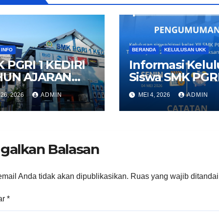
 INFO
BERANDA
KELULUSAN UKK
 PGRI 1 KEDIRI
Informasi Kelu
HUN AJARAN
Siswa SMK PGRI
6/2027
Kediri 2026
26, 2026
ADMIN
MEI 4, 2026
ADMIN
galkan Balasan
mail Anda tidak akan dipublikasikan.
Ruas yang wajib ditanda
ar
*