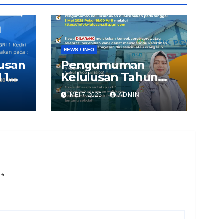
NEWS / INFO
lusan
Pengumuman
 1
Kelulusan Tahun
Ajaran 2024/2025
MEI 7, 2025
ADMIN
i
*