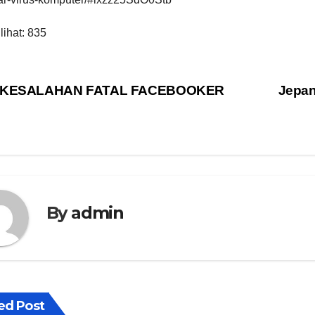
lihat:
835
vigasi
 KESALAHAN FATAL FACEBOOKER
Jepan
s
By
admin
ed Post