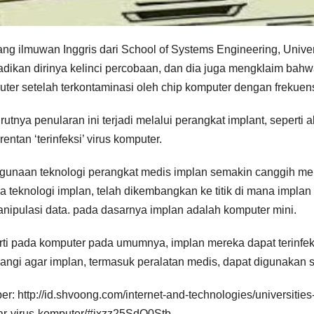
ng ilmuwan Inggris dari School of Systems Engineering, Univer
dikan dirinya kelinci percobaan, dan dia juga mengklaim bahwa 
ter setelah terkontaminasi oleh chip komputer dengan frekuensi
utnya penularan ini terjadi melalui perangkat implant, seperti al
rentan ‘terinfeksi’ virus komputer.
unaan teknologi perangkat medis implan semakin canggih me
 teknologi implan, telah dikembangkan ke titik di mana imp
ipulasi data. pada dasarnya implan adalah komputer mini.
ti pada komputer pada umumnya, implan mereka dapat terinfeksi
angi agar implan, termasuk peralatan medis, dapat digunakan
r: http://id.shvoong.com/internet-and-technologies/universitie
lar-virus-komputer/#ixzz25SdO0Stb